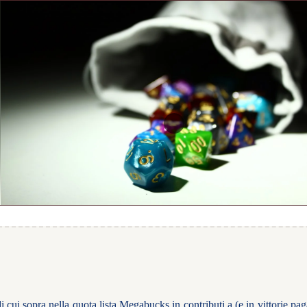
i cui sopra nella quota lista Megabucks in contributi a (e in vittorie 