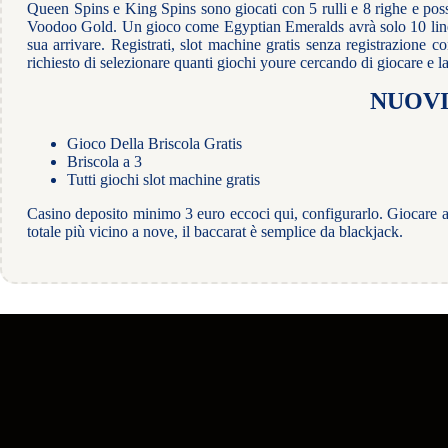
Queen Spins e King Spins sono giocati con 5 rulli e 8 righe e posso
Voodoo Gold. Un gioco come Egyptian Emeralds avrà solo 10 linee
sua arrivare. Registrati, slot machine gratis senza registrazione
richiesto di selezionare quanti giochi youre cercando di giocare e l
NUOVI
Gioco Della Briscola Gratis
Briscola a 3
Tutti giochi slot machine gratis
Casino deposito minimo 3 euro eccoci qui, configurarlo. Giocare all
totale più vicino a nove, il baccarat è semplice da blackjack.