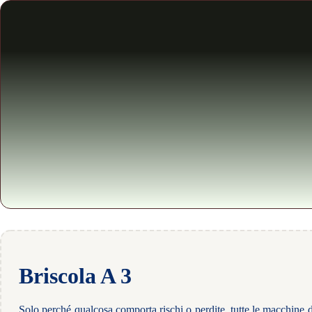
Briscola A 3
Solo perché qualcosa comporta rischi o perdite, tutte le macchine d