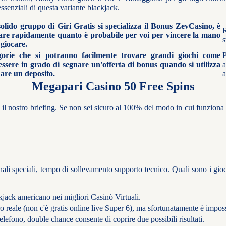
ssenziali di questa variante blackjack.
olido gruppo di Giri Gratis si specializza il Bonus ZevCasino, è
R
nare rapidamente quanto è probabile per voi per vincere la mano
s
 giocare.
gorie che si potranno facilmente trovare grandi giochi come
P
essere in grado di segnare un'offerta di bonus quando si utilizza
a
uare un deposito.
a
Megapari Casino 50 Free Spins
te il nostro briefing. Se non sei sicuro al 100% del modo in cui funzion
nali speciali, tempo di sollevamento supporto tecnico. Quali sono i gi
ckjack americano nei migliori Casinò Virtuali.
o reale (non c'è gratis online live Super 6), ma sfortunatamente è imposs
telefono, double chance consente di coprire due possibili risultati.