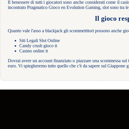
Il benessere di tutti i giocatori sono anche considerati come il cas
incontrato Pragmatico Gioco en Evolution Gaming, slot sono tra le a
Il gioco re
Quanto vale l'asso a blackjack gli scommettitori possono anche gio
Siti Legali Slot Online
Candy crush gioco it
Casino online it
Dovrai avere un account finanziato o piazzare una scommessa sul t
euro. Vi spiegheremo tutto quello che c'è da sapere sul Giappone gi