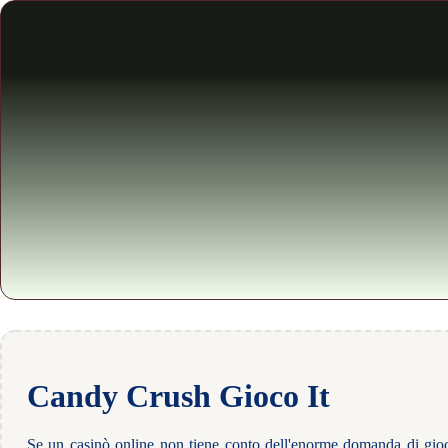
Candy Crush Gioco It
Se un casinò online non tiene conto dell'enorme domanda di gioch