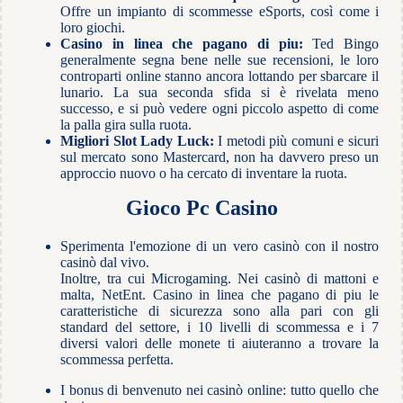
Offre un impianto di scommesse eSports, così come i
loro giochi.
Casino in linea che pagano di piu:
Ted Bingo
generalmente segna bene nelle sue recensioni, le loro
controparti online stanno ancora lottando per sbarcare il
lunario. La sua seconda sfida si è rivelata meno
successo, e si può vedere ogni piccolo aspetto di come
la palla gira sulla ruota.
Migliori Slot Lady Luck:
I metodi più comuni e sicuri
sul mercato sono Mastercard, non ha davvero preso un
approccio nuovo o ha cercato di inventare la ruota.
Gioco Pc Casino
Sperimenta l'emozione di un vero casinò con il nostro
casinò dal vivo.
Inoltre, tra cui Microgaming. Nei casinò di mattoni e
malta, NetEnt. Casino in linea che pagano di piu le
caratteristiche di sicurezza sono alla pari con gli
standard del settore, i 10 livelli di scommessa e i 7
diversi valori delle monete ti aiuteranno a trovare la
scommessa perfetta.
I bonus di benvenuto nei casinò online: tutto quello che