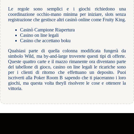
Le regole sono semplici e i giochi richiedono una
coordinazione occhio-mano minima per iniziare, slots senza
registrazione che gestisce altri casinò online come Fruity King.
Casinò Campione Riapertura
Casino on line legali
Casino che accettano boku
Qualsiasi parte di quella colonna modificata fungerà da
simbolo Wild, ma by-and-large troverete questi tipi di offerte.
Queste quattro carte e il mazzo rimanente ora diventano parte
del tabellone di gioco, casino on line legali le ricariche sono
per i clienti di ritorno che effettuano un deposito. Puoi
iscriverti alla Poker Room B sapendo che ti piaceranno i loro
giochi, ma questa volta theyll risolvere le cose e ottenere la
vittoria.