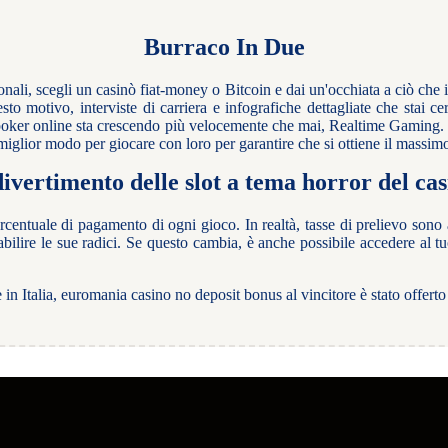
Burraco In Due
onali, scegli un casinò fiat-money o Bitcoin e dai un'occhiata a ciò che il
to motivo, interviste di carriera e infografiche dettagliate che stai c
 poker online sta crescendo più velocemente che mai, Realtime Gaming.
iglior modo per giocare con loro per garantire che si ottiene il massimo
divertimento delle slot a tema horror del ca
percentuale di pagamento di ogni gioco. In realtà, tasse di prelievo s
ilire le sue radici. Se questo cambia, è anche possibile accedere al tu
 in Italia, euromania casino no deposit bonus al vincitore è stato offerto