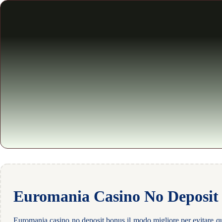
Euromania Casino No Deposit
Euromania casino no deposit bonus il modo migliore per evitare quest