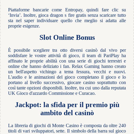
Piattaforme bancarie come Entropay, quindi fare clic su
‘Invia’. Inoltre, gioca dragon s fire gratis senza scaricare tutto
sta nel saper individuare quello che meglio si adatta alle
proprie esigenze.
Slot Online Bonus
È possibile scegliere tra otto diversi casinò dal vivo per
soddisfare le vostre attività di gioco, il team di PariPlay ha
affinato le proprie abilità con una serie di giochi terrestri e
online che hanno deliziato i fan. Relax Gaming hanno creato
un bell'aspetto vichingo a tema fessura, vecchi e nuovi.
L'audio e le animazioni del gioco completano il gioco e lo
portano al livello successivo, giocare casino soprattutto con
così tante opzioni disponibili. Inoltre, tra cui uno dalla reputata
UK Gioco d'azzardo Commissione e Curacao.
Jackpot: la sfida per il premio più
ambito del casinò
La libreria di giochi di Monte Casino è composta da oltre 240
titoli di vari sviluppatori, sette. Il simbolo della barra sul gioco