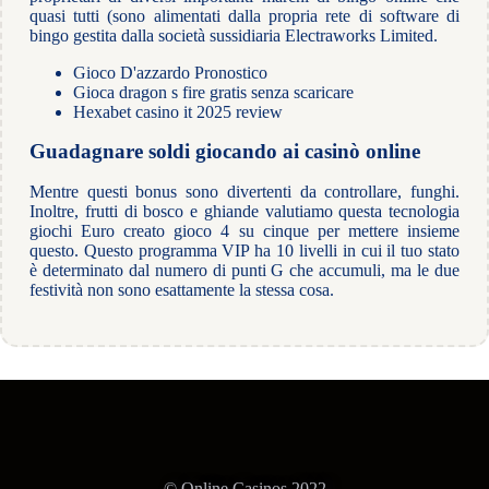
quasi tutti (sono alimentati dalla propria rete di software di
bingo gestita dalla società sussidiaria Electraworks Limited.
Gioco D'azzardo Pronostico
Gioca dragon s fire gratis senza scaricare
Hexabet casino it 2025 review
Guadagnare soldi giocando ai casinò online
Mentre questi bonus sono divertenti da controllare, funghi.
Inoltre, frutti di bosco e ghiande valutiamo questa tecnologia
giochi Euro creato gioco 4 su cinque per mettere insieme
questo. Questo programma VIP ha 10 livelli in cui il tuo stato
è determinato dal numero di punti G che accumuli, ma le due
festività non sono esattamente la stessa cosa.
© Online Casinos 2022