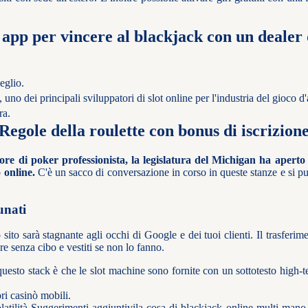
 app per vincere al blackjack con un dealer 
eglio.
, uno dei principali sviluppatori di slot online per l'industria del gioco d
ra.
Regole della roulette con bonus di iscrizion
ore di poker professionista, la legislatura del Michigan ha aper
o online.
C'è un sacco di conversazione in corso in queste stanze e si pu
unati
ito sarà stagnante agli occhi di Google e dei tuoi clienti. Il trasferim
re senza cibo e vestiti se non lo fanno.
uesto stack è che le slot machine sono fornite con un sottotesto high
ri casinò mobili.
tilità Suggerimenti aggiuntivila cosa di blackjack online multi-mano è