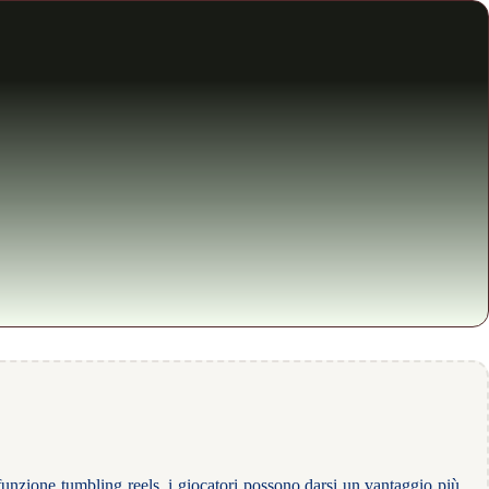
una funzione tumbling reels, i giocatori possono darsi un vantaggio più