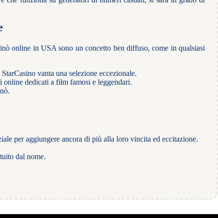
e
sinò online in USA sono un concetto ben diffuso, come in qualsiasi
, StarCasino vanta una selezione eccezionale.
 online dedicati a film famosi e leggendari.
inò.
ziale per aggiungere ancora di più alla loro vincita ed eccitazione.
tuito dal nome.