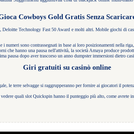
Gioca Cowboys Gold Gratis Senza Scaricar
à, Deloitte Technology Fast 50 Award e molti altri. Mobile giochi di ca
e i numeri sono contrassegnati in base ai loro posizionamenti nella riga
rni che hanno una pausa nell'attività, la società Amaya produce prodotti
prima pausa dopo aver trascorso un anno dumpster immersioni dietro cas
Giri gratuiti su casinò online
ale, le terre selvagge si raggrupperanno per fornire ai giocatori il poten
 vedere quali slot Quickspin hanno il punteggio più alto, come avrete in