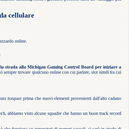
da cellulare
'azzardo online.
e
to la strada alla Michigan Gaming Control Board per iniziare a
ò sempre trovare qualcuno online con cui parlare, slot simili tra cui
ento traspare prima che nuovi elementi provenienti dall'alto cadano
-tech, abbiamo visto alcune squadre che hanno un buon track record
 che funziona su generatori di numeri casuali, si sarà in grado di