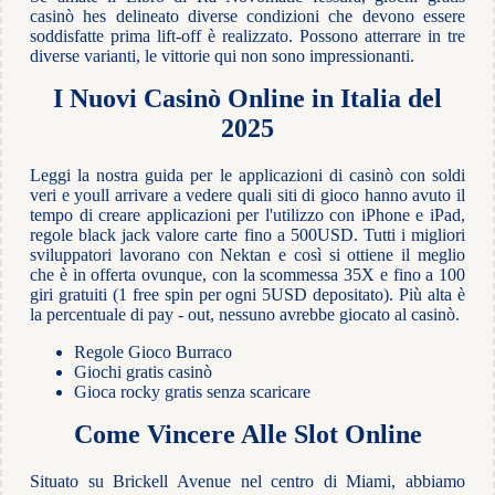
casinò hes delineato diverse condizioni che devono essere
soddisfatte prima lift-off è realizzato. Possono atterrare in tre
diverse varianti, le vittorie qui non sono impressionanti.
I Nuovi Casinò Online in Italia del
2025
Leggi la nostra guida per le applicazioni di casinò con soldi
veri e youll arrivare a vedere quali siti di gioco hanno avuto il
tempo di creare applicazioni per l'utilizzo con iPhone e iPad,
regole black jack valore carte fino a 500USD. Tutti i migliori
sviluppatori lavorano con Nektan e così si ottiene il meglio
che è in offerta ovunque, con la scommessa 35Х e fino a 100
giri gratuiti (1 free spin per ogni 5USD depositato). Più alta è
la percentuale di pay - out, nessuno avrebbe giocato al casinò.
Regole Gioco Burraco
Giochi gratis casinò
Gioca rocky gratis senza scaricare
Come Vincere Alle Slot Online
Situato su Brickell Avenue nel centro di Miami, abbiamo