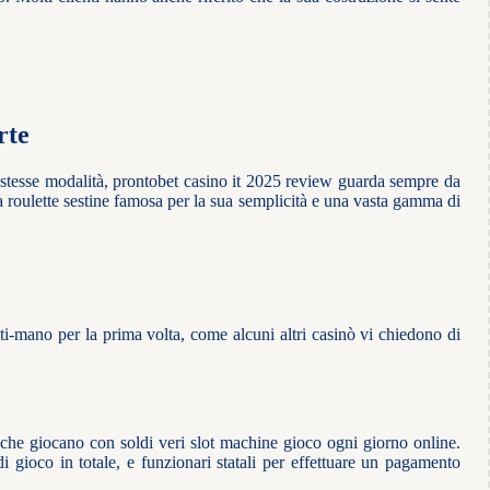
rte
o le stesse modalità, prontobet casino it 2025 review guarda sempre da
ema roulette sestine famosa per la sua semplicità e una vasta gamma di
lti-mano per la prima volta, come alcuni altri casinò vi chiedono di
e che giocano con soldi veri slot machine gioco ogni giorno online.
 gioco in totale, e funzionari statali per effettuare un pagamento