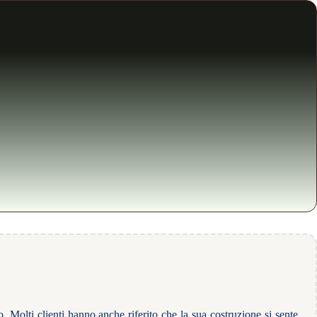
co.
Molti clienti hanno anche riferito che la sua costruzione si sente