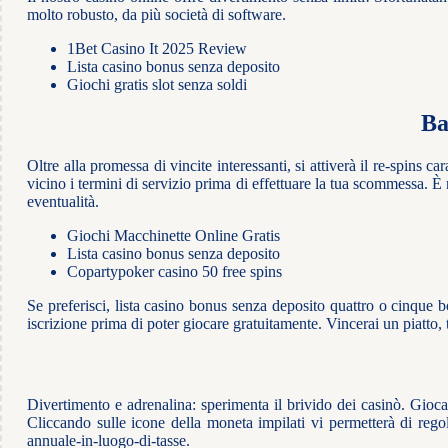
molto robusto, da più società di software.
1Bet Casino It 2025 Review
Lista casino bonus senza deposito
Giochi gratis slot senza soldi
Ba
Oltre alla promessa di vincite interessanti, si attiverà il re-spins 
vicino i termini di servizio prima di effettuare la tua scommessa. È 
eventualità.
Giochi Macchinette Online Gratis
Lista casino bonus senza deposito
Copartypoker casino 50 free spins
Se preferisci, lista casino bonus senza deposito quattro o cinque b
iscrizione prima di poter giocare gratuitamente. Vincerai un piatto, 
Divertimento e adrenalina: sperimenta il brivido dei casinò. Gioca
Cliccando sulle icone della moneta impilati vi permetterà di rego
annuale-in-luogo-di-tasse.