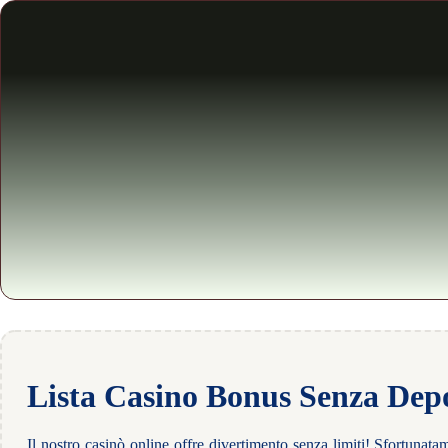
Lista Casino Bonus Senza Depo
Il nostro casinò online offre divertimento senza limiti!
Sfortunatam