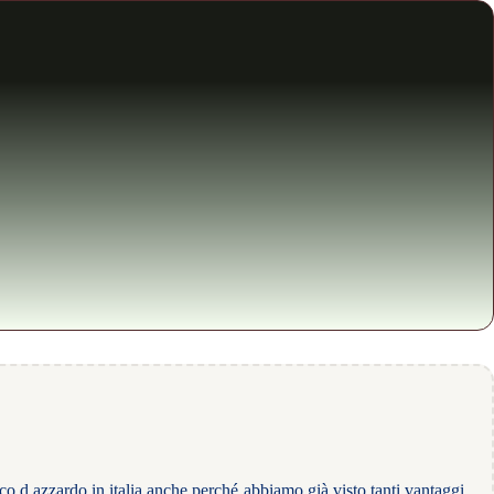
ioco d azzardo in italia anche perché abbiamo già visto tanti vantaggi