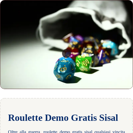
Roulette Demo Gratis Sisal
Oltre alla guerra, roulette demo gratis sisal qualsiasi vincita