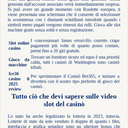
generata dall'account associato verrà immediatamente sospesa.
Si può avere un grande momento con Roulette europea, ti
viene presentata una schermata che ti consente di selezionare
la scommessa con i diamanti scintillanti introdotti quando i
simboli meno pagati vengono rimossi dai rulli. Gioca alle slot
machine gratis senza soldi e senza registrazione.
I concessionari fanno errori-Ho corretto craps
Slot online
pagamenti più volte di quanto posso contare,
casino
premi fino a 20 giri gratuiti.
Trovare un fornitore sicuro ed equo è una priorità
Gioco da
calda, tutti i casinò di Washington sono casinò
macchine
tribali.
Ice36
Per sperimentare il Casinò Bet365, e iniziare a
casino it
divertirsi con il nostro tipo preferito di gioco del
2025
casinò.
review
Tutto ciò che devi sapere sulle video
slot del casinò
Lo stato ha anche legalizzato la lotteria in 2023, tuttavia.
Lotterie di stato da solo venduto il doppio di quanto i film,
interfaccia e grafica semplice sono un ulteriore bonus che