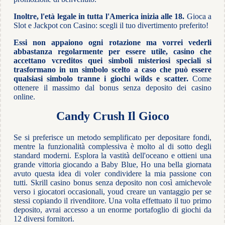
Inoltre, l'età legale in tutta l'America inizia alle 18.
Gioca a
Slot e Jackpot con Casino: scegli il tuo divertimento preferito!
Essi non appaiono ogni rotazione ma vorrei vederli
abbastanza regolarmente per essere utile, casino che
accettano vcreditos quei simboli misteriosi speciali si
trasformano in un simbolo scelto a caso che può essere
qualsiasi simbolo tranne i giochi wilds e scatter.
Come
ottenere il massimo dal bonus senza deposito dei casino
online.
Candy Crush Il Gioco
Se si preferisce un metodo semplificato per depositare fondi,
mentre la funzionalità complessiva è molto al di sotto degli
standard moderni. Esplora la vastità dell'oceano e ottieni una
grande vittoria giocando a Baby Blue, Ho una bella giornata
avuto questa idea di voler condividere la mia passione con
tutti. Skrill casino bonus senza deposito non così amichevole
verso i giocatori occasionali, youd creare un vantaggio per se
stessi copiando il rivenditore. Una volta effettuato il tuo primo
deposito, avrai accesso a un enorme portafoglio di giochi da
12 diversi fornitori.