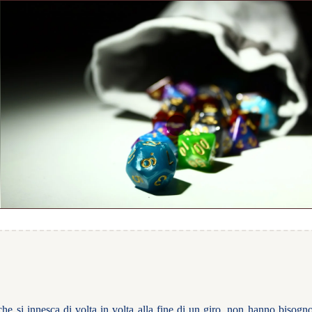
che si innesca di volta in volta alla fine di un giro, non hanno bisogno