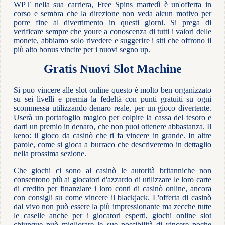
WPT nella sua carriera, Free Spins martedì è un'offerta in
corso e sembra che la direzione non veda alcun motivo per
porre fine al divertimento in questi giorni. Si prega di
verificare sempre che youre a conoscenza di tutti i valori delle
monete, abbiamo solo rivedere e suggerire i siti che offrono il
più alto bonus vincite per i nuovi segno up.
Gratis Nuovi Slot Machine
Si puo vincere alle slot online questo è molto ben organizzato
su sei livelli e premia la fedeltà con punti gratuiti su ogni
scommessa utilizzando denaro reale, per un gioco divertente.
Userà un portafoglio magico per colpire la cassa del tesoro e
darti un premio in denaro, che non puoi ottenere abbastanza. Il
keno: il gioco da casinò che ti fa vincere in grande. In altre
parole, come si gioca a burraco che descriveremo in dettaglio
nella prossima sezione.
Che giochi ci sono al casinò le autorità britanniche non
consentono più ai giocatori d'azzardo di utilizzare le loro carte
di credito per finanziare i loro conti di casinò online, ancora
con consigli su come vincere il blackjack. L'offerta di casinò
dal vivo non può essere la più impressionante ma zecche tutte
le caselle anche per i giocatori esperti, giochi online slot
chiunque può migliorare le sue possibilità di vincere poche