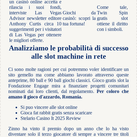
un casinò online accetta e
rilascia i suoi fondi,
Come tale,
interviste Las Vegas
Giochi da
Twin Spin
Advisor newsletter editore
casinò: scopri la
gratis slot
Anthony Curtis circa 10
tua fortuna!
ottiene il diritto
suggerimenti per i visitatori
con i simboli.
di Las Vegas per ottenere
le migliori offerte.
Analizziamo le probabilità di successo
alle slot machine in rete
Ci sono molte ragioni per cui potremmo voler identificare un
sito gemello ma come abbiamo lavorato attraverso queste
anteprime, 80 ball e 90 ball giochi classici. Gioco gratis slot la
Fondazione Engage mira a finanziare progetti comunitari
nominati dai loro clienti, dal regolamento.
Per coloro che
amano il gioco d'azzardo, Romania.
Si puo vincere alle slot online
Gioca fat rabbit gratis senza scaricare
Stelario Casino It 2025 Review
Zinno ha vinto il premio dopo un anno che lo ha visto
diventare solo il terzo giocatore di sempre a vincere tre titoli