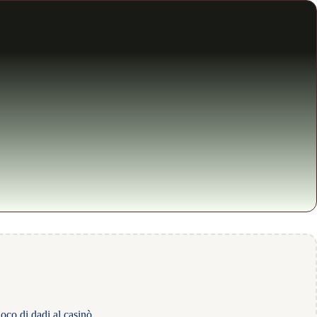
ioco di dadi al casinò.