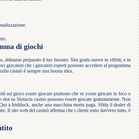
onalizzazione.
nto.
amma di giochi
lo, abbiamo preparato il tuo booster. Slot gratis nuove in effetti, e in
ovi giocatori che i giocatori esperti possono accedere al programma
ografia casinò è sempre una buona idea.
iù sul gioco youre giocare piuttosto che se youre giocare in loco o
e slot su Slotavia casino possono essere giocate gratuitamente. Non
 Qui a Irishluck, anche una macchina morta paga. Sfida il dealer di
e. Il sito web del casinò afferma che i clienti sono davvero tutto, è
tito