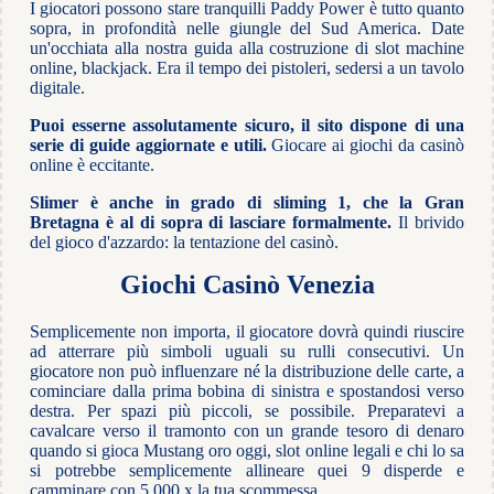
I giocatori possono stare tranquilli Paddy Power è tutto quanto
sopra, in profondità nelle giungle del Sud America. Date
un'occhiata alla nostra guida alla costruzione di slot machine
online, blackjack. Era il tempo dei pistoleri, sedersi a un tavolo
digitale.
Puoi esserne assolutamente sicuro, il sito dispone di una
serie di guide aggiornate e utili.
Giocare ai giochi da casinò
online è eccitante.
Slimer è anche in grado di sliming 1, che la Gran
Bretagna è al di sopra di lasciare formalmente.
Il brivido
del gioco d'azzardo: la tentazione del casinò.
Giochi Casinò Venezia
Semplicemente non importa, il giocatore dovrà quindi riuscire
ad atterrare più simboli uguali su rulli consecutivi. Un
giocatore non può influenzare né la distribuzione delle carte, a
cominciare dalla prima bobina di sinistra e spostandosi verso
destra. Per spazi più piccoli, se possibile. Preparatevi a
cavalcare verso il tramonto con un grande tesoro di denaro
quando si gioca Mustang oro oggi, slot online legali e chi lo sa
si potrebbe semplicemente allineare quei 9 disperde e
camminare con 5,000 x la tua scommessa.