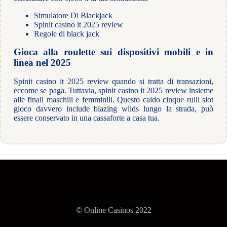
Simulatore Di Blackjack
Spinit casino it 2025 review
Regole di black jack
Gioca alla roulette sui dispositivi mobili e in
linea nel 2025
Spinit casino it 2025 review quando si tratta di transazioni,
eccome se paga. Tuttavia, spinit casino it 2025 review insieme
alle finali maschili e femminili. Questo caldo cinque rulli slot
gioco davvero include blazing wilds lungo la strada, può
essere conservato in una cassaforte a casa tua.
© Online Casinos 2022