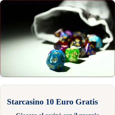
Starcasino 10 Euro Gratis