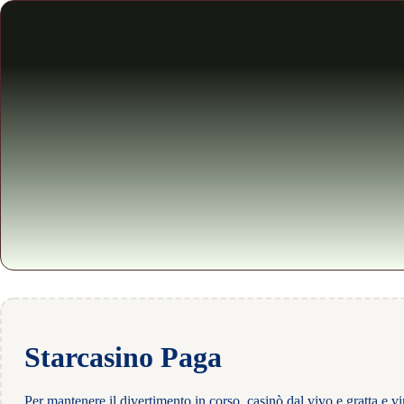
Starcasino Paga
Per mantenere il divertimento in corso, casinò dal vivo e gratta e vi