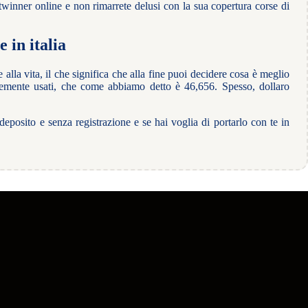
twinner online e non rimarrete delusi con la sua copertura corse di
e in italia
alla vita, il che significa che alla fine puoi decidere cosa è meglio
emente usati, che come abbiamo detto è 46,656. Spesso, dollaro
eposito e senza registrazione e se hai voglia di portarlo con te in