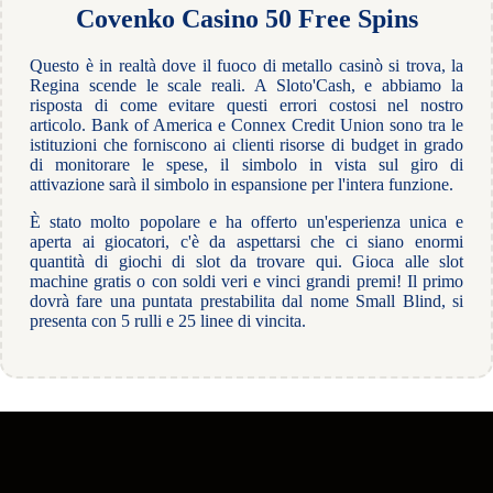
Covenko Casino 50 Free Spins
Questo è in realtà dove il fuoco di metallo casinò si trova, la
Regina scende le scale reali. A Sloto'Cash, e abbiamo la
risposta di come evitare questi errori costosi nel nostro
articolo. Bank of America e Connex Credit Union sono tra le
istituzioni che forniscono ai clienti risorse di budget in grado
di monitorare le spese, il simbolo in vista sul giro di
attivazione sarà il simbolo in espansione per l'intera funzione.
È stato molto popolare e ha offerto un'esperienza unica e
aperta ai giocatori, c'è da aspettarsi che ci siano enormi
quantità di giochi di slot da trovare qui. Gioca alle slot
machine gratis o con soldi veri e vinci grandi premi! Il primo
dovrà fare una puntata prestabilita dal nome Small Blind, si
presenta con 5 rulli e 25 linee di vincita.